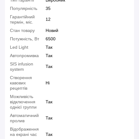
Тип гарантії
Виробник
Популярність
35
Гарантійний
12
термін, міс.
Стан товару
Новий
Потужність, Вт
6500
Led Light
Так
Автопромивка
Так
SIS infusion
Так
system
Створення
кавових
Ні
рецептів
Можливість
відключення
Так
однієї группи
Автоматичний
Так
пролив
Відображення
на екрані час
Так