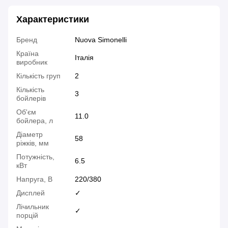
Характеристики
Бренд
Nuova Simonelli
Країна
Італія
виробник
Кількість груп
2
Кількість
3
бойлерів
Об'єм
11.0
бойлера, л
Діаметр
58
ріжків, мм
Потужність,
6.5
кВт
Напруга, В
220/380
Дисплей
✓
Лічильник
✓
порцій