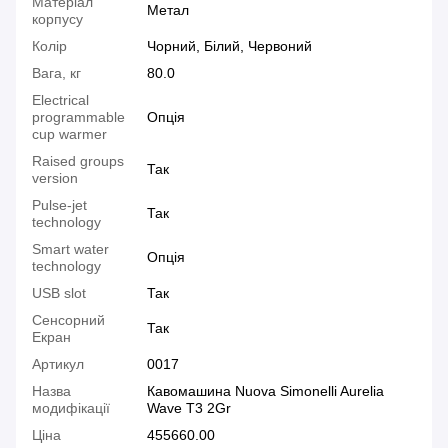
Матеріал
Метал
корпусу
Колір
Чорний, Білий, Червоний
Вага, кг
80.0
Electrical
programmable
Опція
cup warmer
Raised groups
Так
version
Pulse-jet
Так
technology
Smart water
Опція
technology
USB slot
Так
Сенсорний
Так
Екран
Артикул
0017
Назва
Кавомашина Nuova Simonelli Aurelia
модифікації
Wave T3 2Gr
Ціна
455660.00