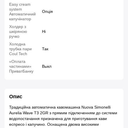
Easy cream
system
Опція
Автоматичний
капучінатор
Холдер з
шкіряною
Ні
ручко
Холодна
трубка пари
Так
Coul Tech
«Оплата
частинами»
Выкл
ПриватБанку
Опис
Традиційна автоматична кавомашина Nuova Simonelli
Aurelia Wave T3 2GR з прямим підключенням до системи
водопостачання призначена для приготування кави
еспресо і капучино. Оснащена двома високими