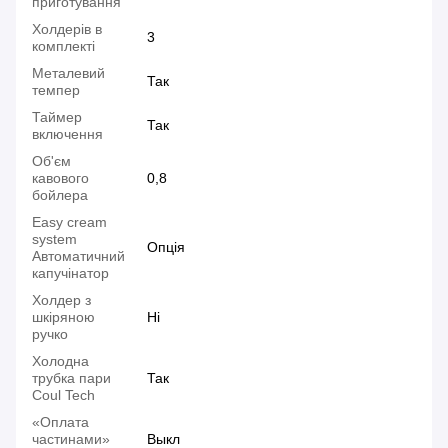
приготування
Холдерів в
3
комплекті
Металевий
Так
темпер
Таймер
Так
включення
Об'єм
кавового
0,8
бойлера
Easy cream
system
Опція
Автоматичний
капучінатор
Холдер з
шкіряною
Ні
ручко
Холодна
трубка пари
Так
Coul Tech
«Оплата
частинами»
Выкл