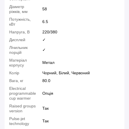
Діаметр
58
ріжків, мм
Потужність,
6.5
кВт
Напруга, В
220/380
Дисплей
✓
Лічильник
✓
порцій
Матеріал
Метал
корпусу
Колір
Чорний, Білий, Червоний
Вага, кг
80.0
Electrical
programmable
Опція
cup warmer
Raised groups
Так
version
Pulse-jet
Так
technology