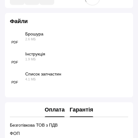
Файли
Брошура
2.6 МБ
PDF
Інструкція
1.9 МБ
PDF
Список запчастин
4.1 МБ
PDF
Оплата
Гарантія
Безготівкова ТОВ з ПДВ
ФОП