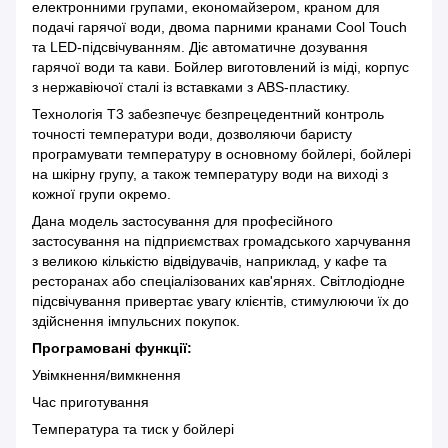
електронними групами, економайзером, краном для
подачі гарячої води, двома парними кранами Cool Touch
та LED-підсвічуванням. Діє автоматичне дозування
гарячої води та кави. Бойлер виготовлений із міді, корпус
з нержавіючої сталі із вставками з ABS-пластику.
Технологія T3 забезпечує безпрецедентний контроль
точності температури води, дозволяючи баристу
програмувати температуру в основному бойлері, бойлері
на шкірну групу, а також температуру води на виході з
кожної групи окремо.
Дана модель застосування для професійного
застосування на підприємствах громадського харчування
з великою кількістю відвідувачів, наприклад, у кафе та
ресторанах або спеціалізованих кав'ярнях. Світлодіодне
підсвічування привертає увагу клієнтів, стимулюючи їх до
здійснення імпульсних покупок.
Програмовані функції:
Увімкнення/вимкнення
Час приготування
Температура та тиск у бойлері