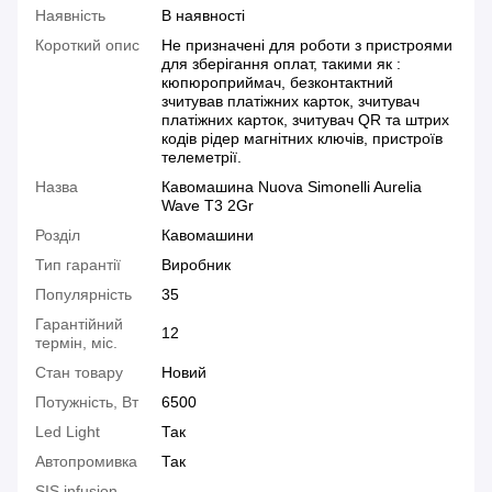
Наявність
В наявності
Короткий опис
Не призначені для роботи з пристроями
для зберігання оплат, такими як :
кюпюроприймач, безконтактний
зчитував платіжних карток, зчитувач
платіжних карток, зчитувач QR та штрих
кодів рідер магнітних ключів, пристроїв
телеметрії.
Назва
Кавомашина Nuova Simonelli Aurelia
Wave T3 2Gr
Розділ
Кавомашини
Тип гарантії
Виробник
Популярність
35
Гарантійний
12
термін, міс.
Стан товару
Новий
Потужність, Вт
6500
Led Light
Так
Автопромивка
Так
SIS infusion