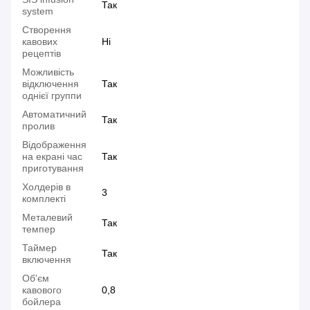
Так
system
Створення
кавових
Ні
рецептів
Можливість
відключення
Так
однієї группи
Автоматичний
Так
пролив
Відображення
на екрані час
Так
приготування
Холдерів в
3
комплекті
Металевий
Так
темпер
Таймер
Так
включення
Об'єм
кавового
0,8
бойлера