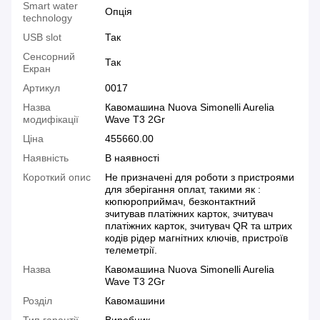
Smart water
Опція
technology
USB slot
Так
Сенсорний
Так
Екран
Артикул
0017
Назва
Кавомашина Nuova Simonelli Aurelia
модифікації
Wave T3 2Gr
Ціна
455660.00
Наявність
В наявності
Короткий опис
Не призначені для роботи з пристроями
для зберігання оплат, такими як :
кюпюроприймач, безконтактний
зчитував платіжних карток, зчитувач
платіжних карток, зчитувач QR та штрих
кодів рідер магнітних ключів, пристроїв
телеметрії.
Назва
Кавомашина Nuova Simonelli Aurelia
Wave T3 2Gr
Розділ
Кавомашини