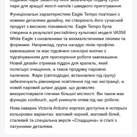
пари для кращої якості напоїв і швидкого приготування.
Функціональні характеристики Eagle Tempo пов'язані з
новими деталями дизайну, які створюють його сучасний
продукт з високою пізнаваністю. Eagle Tempo була
створена в результаті рестайлінгу культової моделі VA358
White Eagle з оновленими та мінімалістичними лініями та
формами. Наприклад, група нагадує лінію профілю
кавомашини та має підсвічені сенсорні кнопки з
підсвічуванням для прискорення роботи кавомашини.
Новий дизайн отримав піддон для крапель, який
полегшує очищення, а також продувку паровою
паличкою. Фари (світлодіодні, встановлені під групу)
забезпечують рівномірне освітлення під час екстракції, а
новий паровий шланг додав, що дозволяє
використовувати глечики більшої місткості. Він також має
функцію cooltouch, щоб уникнути опіків під час роботи.
Нова каварка Victoria Arduino espreso доступна в чотирьох
кольорових варіантах: матовий чорний, матовий білий,
сталевий та спеціальна версія «Спадщина» зі сталі з
латунними деталями.