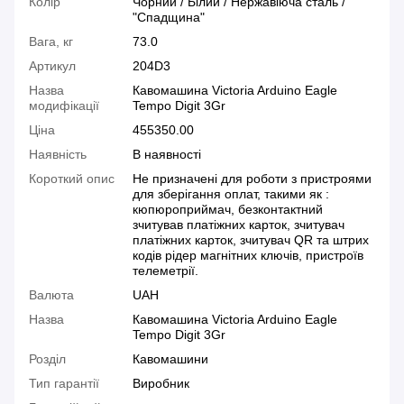
Колір
Чорний / Білий / Нержавіюча сталь /
"Спадщина"
Вага, кг
73.0
Артикул
204D3
Назва
Кавомашина Victoria Arduino Eagle
модифікації
Tempo Digit 3Gr
Ціна
455350.00
Наявність
В наявності
Короткий опис
Не призначені для роботи з пристроями
для зберігання оплат, такими як :
кюпюроприймач, безконтактний
зчитував платіжних карток, зчитувач
платіжних карток, зчитувач QR та штрих
кодів рідер магнітних ключів, пристроїв
телеметрії.
Валюта
UAH
Назва
Кавомашина Victoria Arduino Eagle
Tempo Digit 3Gr
Розділ
Кавомашини
Тип гарантії
Виробник