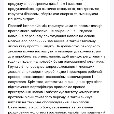
продукту з перевіреним дизайном і високою
продуктивністю, що включає технологію, яка дозволяє
керувати бізнесом, зберігаючи енергію та зменшуючи
кількість витрат.
Простий інтерфейс між користувачами та автоматизація
програмного забезпечення покращення швидкого
навчання персоналу приготування напоїв на основі
молока або рослинних замінників, а також стабільну,
якісну каву просто і швидко. За допомогою сенсорного
дисплея можна налаштувати температуру кожної групи
для виробництва різних напоїв, щоб швидко регулювати в
годину пікселя на потреби більш різноманітної клієнтури.
Група з 5 попередньо запрограмованими кнопками
дозволяє прискорити виробництво і прискорює робочий
процес також завдяки технологіям автоочищення і
easycream. Крім того, автоматичне очищення груп після
підключення портофільтра прискорює процес
приготування напоїв і забезпечує чистоту компонентів
протягом більш тривалого періоду, а також знижує
витрати на технічне обслуговування. Технологія
Easycream, з іншого боку, забезпечує автоматичне
розширення молочних і рослинних напоїв при правильній