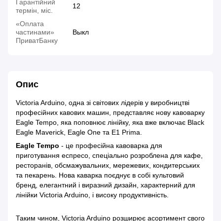
Гарантійний
12
термін, міс.
«Оплата
частинами»
Выкл
ПриватБанку
Опис
Victoria Arduino, одна зі світових лідерів у виробництві
професійних кавових машин, представляє нову кавоварку
Eagle Tempo, яка поповнює лінійку, яка вже включає Black
Eagle Maverick, Eagle One та E1 Prima.
Eagle Tempo
- це професійна кавоварка для
приготування еспресо, спеціально розроблена для кафе,
ресторанів, обсмажувальних, мережевих, кондитерських
та пекарень. Нова каварка поєднує в собі культовий
бренд, елегантний і виразний дизайн, характерний для
лінійки Victoria Arduino, і високу продуктивність.
Таким чином, Victoria Arduino розширює асортимент свого