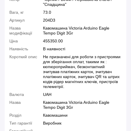
"Спадщина"
Вага, кг
73.0
Артикул
204D3
Назва
Кавомашина Victoria Arduino Eagle
модифікації
Tempo Digit 3Gr
Ціна
455350.00
Наявність
В наявності
Короткий опис
Не призначені для роботи з пристроями
для зберігання оплат, такими як :
кюпюроприймач, безконтактний
зчитував платіжних карток, зчитувач
платіжних карток, зчитувач QR та штрих
кодів рідер магнітних ключів, пристроїв
телеметрії.
Валюта
UAH
Назва
Кавомашина Victoria Arduino Eagle
Tempo Digit 3Gr
Розділ
Кавомашини
Тип гарантії
Виробник