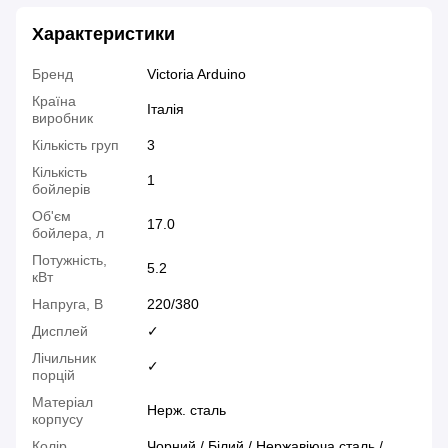
Характеристики
Бренд
Victoria Arduino
Країна
Італія
виробник
Кількість груп
3
Кількість
1
бойлерів
Об'єм
17.0
бойлера, л
Потужність,
5.2
кВт
Напруга, В
220/380
Дисплей
✓
Лічильник
✓
порцій
Матеріал
Нерж. сталь
корпусу
Колір
Чорний / Білий / Нержавіюча сталь /