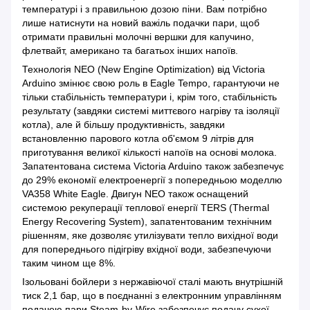
температурі і з правильною дозою піни. Вам потрібно
лише натиснути на новий важіль подачки пари, щоб
отримати правильні молочні вершки для капучино,
флетвайт, американо та багатьох інших напоїв.
Технологія NEO (New Engine Optimization) від Victoria
Arduino змінює свою роль в Eagle Tempo, гарантуючи не
тільки стабільність температури і, крім того, стабільність
результату (завдяки системі миттєвого нагріву та ізоляції
котла), але й більшу продуктивність, завдяки
встановленню парового котла об'ємом 9 літрів для
приготування великої кількості напоїв на основі молока.
Запатентована система Victoria Arduino також забезпечує
до 29% економії електроенергії з попередньою моделлю
VA358 White Eagle. Двигун NEO також оснащений
системою рекуперації теплової енергії TERS (Thermal
Energy Recovering System), запатентованим технічним
рішенням, яке дозволяє утилізувати тепло вихідної води
для попереднього підігріву вхідної води, забезпечуючи
таким чином ще 8%.
Ізольовані бойлери з нержавіючої сталі мають внутрішній
тиск 2,1 бар, що в поєднанні з електронним управлінням
подачею пари Steam-by-Wire забезпечує подачу сухої