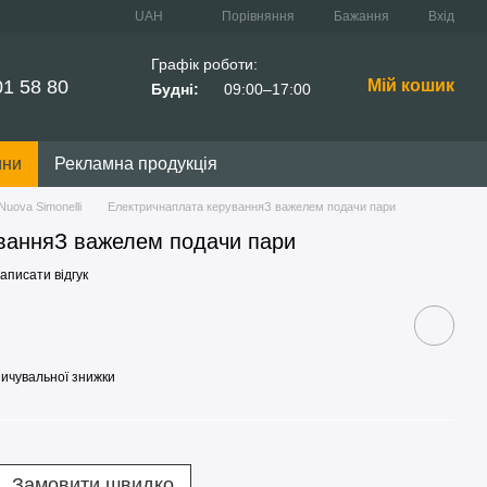
Порівняння
UAH
Бажання
Вхід
Графік роботи:
01 58 80
Мій кошик
Будні:
09:00–17:00
ини
Рекламна продукція
uova Simonelli
Електричнаплата керуванняЗ важелем подачи пари
ванняЗ важелем подачи пари
аписати відгук
ичувальної знижки
Замовити швидко