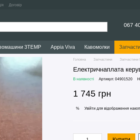
ія
Договір
067 4
авомашини 3TEMP
Appia Viva
Кавомолки
Запчаст
Головна
Запчастини
Запчастини N
Електричнаплата керу
В наявності
Артикул: 04901520
Н
1 745 грн
Увійти
для відображення накоп
%
Купити