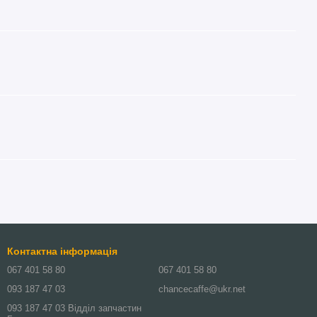
Контактна інформація
067 401 58 80
067 401 58 80
093 187 47 03
chancecaffe@ukr.net
093 187 47 03 Відділ запчастин