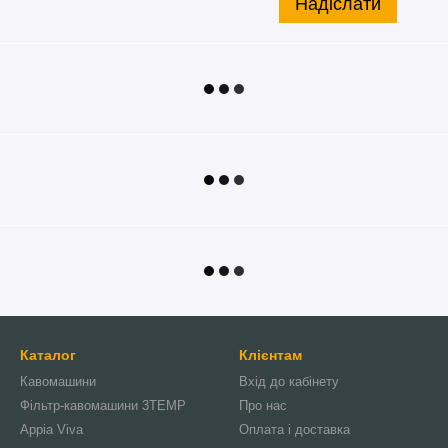
Надіслати
Каталог
Клієнтам
Кавомашини
Вхід до кабінету
Фільтр-кавомашини 3TEMP
Про нас
Appia Viva
Оплата і доставка